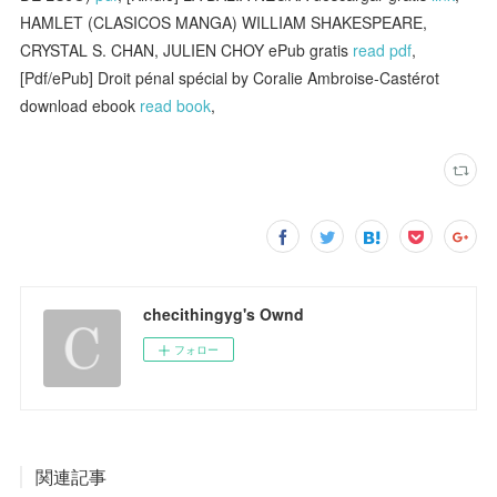
HAMLET (CLASICOS MANGA) WILLIAM SHAKESPEARE,
CRYSTAL S. CHAN, JULIEN CHOY ePub gratis
read pdf
,
[Pdf/ePub] Droit pénal spécial by Coralie Ambroise-Castérot
download ebook
read book
,
checithingyg's Ownd
フォロー
関連記事