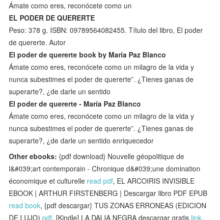
Ámate como eres, reconócete como un
EL PODER DE QUERERTE
Peso: 378 g. ISBN: 09789564082455. Título del libro, El poder
de quererte. Autor
El poder de quererte book by Maria Paz Blanco
Ámate como eres, reconócete como un milagro de la vida y
nunca subestimes el poder de quererte”. ¿Tienes ganas de
superarte?, ¿de darle un sentido
El poder de quererte - María Paz Blanco
Ámate como eres, reconócete como un milagro de la vida y
nunca subestimes el poder de quererte”. ¿Tienes ganas de
superarte?, ¿de darle un sentido enriquecedor
Other ebooks:
{pdf download} Nouvelle géopolitique de
l&#039;art contemporain - Chronique d&#039;une domination
économique et culturelle
read pdf
, EL ARCOIRIS INVISIBLE
EBOOK | ARTHUR FIRSTENBERG | Descargar libro PDF EPUB
read book
, {pdf descargar} TUS ZONAS ERRONEAS (EDICION
DE LUJO)
pdf
, [Kindle] LA DALIA NEGRA descargar gratis
link
,